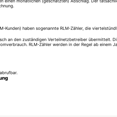
en einen monatlichen (geschätzten) Abschlag. Der tatsächli
chnung.
LM-Kunden) haben sogenannte RLM-Zähler, die viertelstünd
 an den zuständigen Verteilnetzbetreiber übermittelt. Di
tromverbrauch. RLM-Zähler werden in der Regel ab einem 
abrufbar.
gung