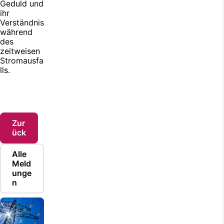
Geduld und
ihr
Verständnis
während
des
zeitweisen
Stromausfa
lls.
Zur
ück
Alle
Meld
unge
n