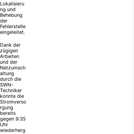
Lokalisieru
ng und
Behebung
der
Fehlerstelle
eingeleitet.
Dank der
zügigen
Arbeiten
und der
Netzumsch
altung
durch die
SWN-
Techniker
konnte die
Stromverso
rgung
bereits
gegen 9:35
Uhr
wiederherg