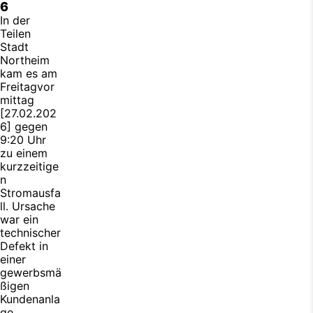
6
In der
Teilen
Stadt
Northeim
kam es am
Freitagvor
mittag
[27.02.202
6] gegen
9:20 Uhr
zu einem
kurzzeitige
n
Stromausfa
ll. Ursache
war ein
technischer
Defekt in
einer
gewerbsmä
ßigen
Kundenanla
ge.